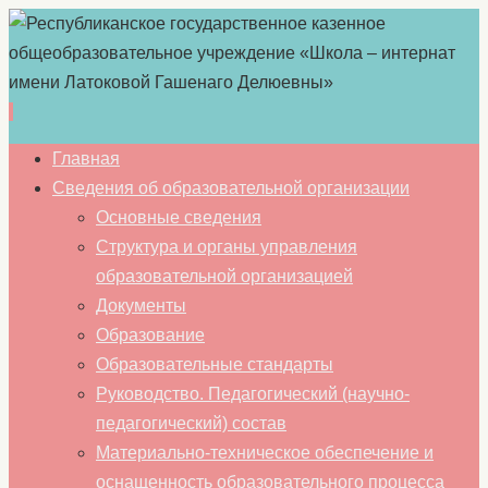
Перейти
Главная
к
Сведения об образовательной организации
содержимому
Основные сведения
Структура и органы управления
образовательной организацией
Документы
Образование
Образовательные стандарты
Руководство. Педагогический (научно-
педагогический) состав
Материально-техническое обеспечение и
оснащенность образовательного процесса