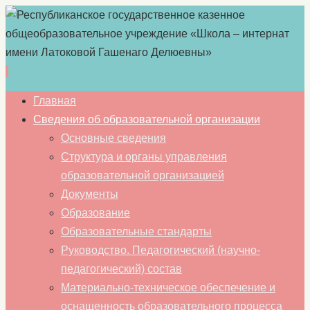
Перейти
Главная
к
Сведения об образовательной организации
содержимому
Основные сведения
Структура и органы управления
образовательной организацией
Документы
Образование
Образовательные стандарты
Руководство. Педагогический (научно-
педагогический) состав
Материально-техническое обеспечение и
оснащенность образовательного процесса