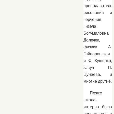
преподаватель
рисования и
черчения
Гизела
Богумиловна
Долечек,
физики А.
Гайворонская
и Ф. Кущенко,
завуч П.
Цунаева, и
многие другие.
Позже
школа-
интернат была
переведена в