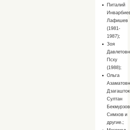
Питалий
Инварбие
Лафишев
(1981-
1987);
Зоя
Давлетов
Псху
(1988);
Ольга
Азаматов
Дзагашток
Султан
Бекмурзов
Симхов и
другие.;