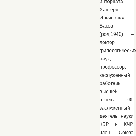
интерната
Хангери
Ильясович
Баков
(род.1940) –
доктор
филологически
наук,
профессор,
заслуженный
работник
высшей
школы РФ,
заслуженный
деятель науки
КБР и КЧР,
член Союза