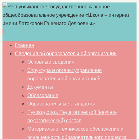
Перейти
Главная
к
Сведения об образовательной организации
содержимому
Основные сведения
Структура и органы управления
образовательной организацией
Документы
Образование
Образовательные стандарты
Руководство. Педагогический (научно-
педагогический) состав
Материально-техническое обеспечение и
оснащенность образовательного процесса