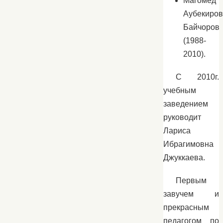
Магомед
Аубекиров
Байчоров
(1988-
2010).
С 2010г.
учебным
заведением
руководит
Лариса
Ибрагимовна
Джуккаева.
Первым
завучем и
прекрасным
педагогом по