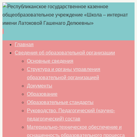
Перейти
Главная
к
Сведения об образовательной организации
содержимому
Основные сведения
Структура и органы управления
образовательной организацией
Документы
Образование
Образовательные стандарты
Руководство. Педагогический (научно-
педагогический) состав
Материально-техническое обеспечение и
оснащенность образовательного процесса