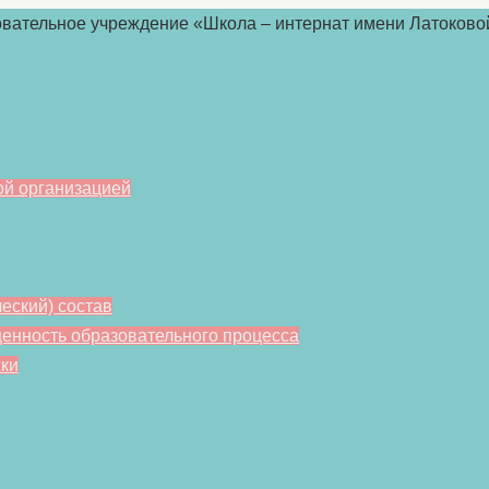
ой организацией
еский) состав
енность образовательного процесса
ки