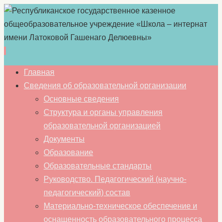
Перейти
Главная
к
Сведения об образовательной организации
содержимому
Основные сведения
Структура и органы управления
образовательной организацией
Документы
Образование
Образовательные стандарты
Руководство. Педагогический (научно-
педагогический) состав
Материально-техническое обеспечение и
оснащенность образовательного процесса