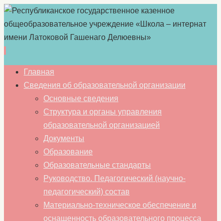
Перейти
Главная
к
Сведения об образовательной организации
содержимому
Основные сведения
Структура и органы управления
образовательной организацией
Документы
Образование
Образовательные стандарты
Руководство. Педагогический (научно-
педагогический) состав
Материально-техническое обеспечение и
оснащенность образовательного процесса