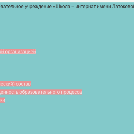
ой организацией
еский) состав
енность образовательного процесса
ки