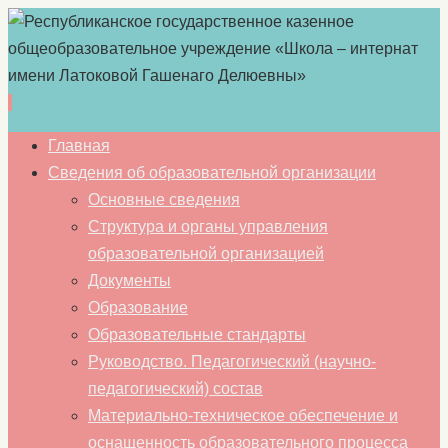
Перейти
Главная
к
Сведения об образовательной организации
содержимому
Основные сведения
Структура и органы управления
образовательной организацией
Документы
Образование
Образовательные стандарты
Руководство. Педагогический (научно-
педагогический) состав
Материально-техническое обеспечение и
оснащенность образовательного процесса