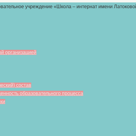
ой организацией
еский) состав
енность образовательного процесса
ки