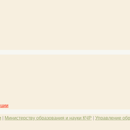
пции
и
|
Министерству образования и науки КЧР
|
Управление обр