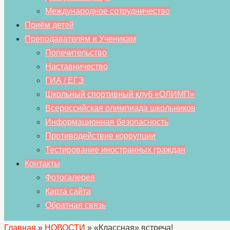
Международное сотрудничество
Приём детей
Преподавателям и Ученикам
Попечительство
Наставничество
ГИА / ЕГЭ
Школьный спортивный клуб «ОЛИМП»
Всероссийская олимпиада школьников
Информационная безопасность
Противодействие коррупции
Тестирование иностранных граждан
Контакты
Фотогалерея
Карта сайта
Обратная связь
Главная
»
НОВОСТИ
»
«Классная» встреча!