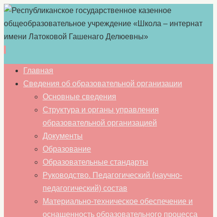
Перейти
Главная
к
Сведения об образовательной организации
содержимому
Основные сведения
Структура и органы управления
образовательной организацией
Документы
Образование
Образовательные стандарты
Руководство. Педагогический (научно-
педагогический) состав
Материально-техническое обеспечение и
оснащенность образовательного процесса