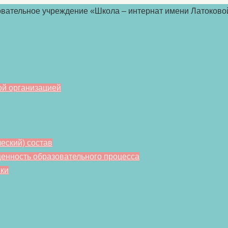
ой организацией
еский) состав
енность образовательного процесса
ки