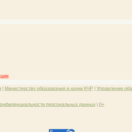
пции
и
|
Министерству образования и науки КЧР
|
Управление обр
конфиденциальности персональных данных
|
0+