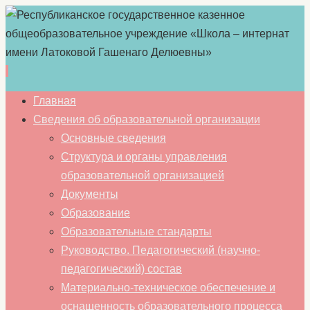
Перейти
Главная
к
Сведения об образовательной организации
содержимому
Основные сведения
Структура и органы управления
образовательной организацией
Документы
Образование
Образовательные стандарты
Руководство. Педагогический (научно-
педагогический) состав
Материально-техническое обеспечение и
оснащенность образовательного процесса