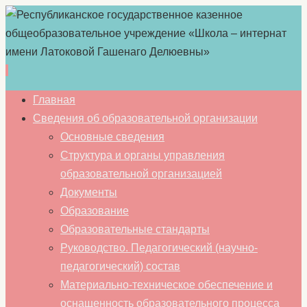
Перейти
Главная
к
Сведения об образовательной организации
содержимому
Основные сведения
Структура и органы управления
образовательной организацией
Документы
Образование
Образовательные стандарты
Руководство. Педагогический (научно-
педагогический) состав
Материально-техническое обеспечение и
оснащенность образовательного процесса