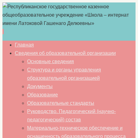
Перейти
Главная
к
Сведения об образовательной организации
содержимому
Основные сведения
Структура и органы управления
образовательной организацией
Документы
Образование
Образовательные стандарты
Руководство. Педагогический (научно-
педагогический) состав
Материально-техническое обеспечение и
оснащенность образовательного процесса