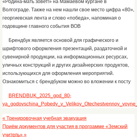
«Родина-мать зовет!» на Мамаевом кургане в
Волгограде. Также на нем нашли свое место цифра «80»,
георгиевская лента и слово «победа», напоминая о
годовщине главного события ВОВ
Брендбук является основой для графического и
шрифтового оформления презентаций, раздаточной и
сувенирной продукции, на информационных ресурсах,
уличных конструкций и других дизайнерских продуктов,
использующихся для оформления мероприятий.
Ознакомиться с брендбуком можно во вложении к посту
BRENDBUK_2025_god_80-
ya_godovschina_Pobedy_v_Velikoy_Otechestvennoy_voyne
«
Тренировочная учебная эвакуация
Приём документов для участия в программе «Земский
учитель»
»