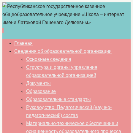
Перейти
Главная
к
Сведения об образовательной организации
содержимому
Основные сведения
Структура и органы управления
образовательной организацией
Документы
Образование
Образовательные стандарты
Руководство. Педагогический (научно-
педагогический) состав
Материально-техническое обеспечение и
оснащенность образовательного процесса