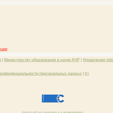
пции
и
|
Министерству образования и науки КЧР
|
Управление обр
конфиденциальности персональных данных
|
0+