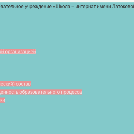
ой организацией
еский) состав
енность образовательного процесса
ки