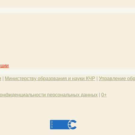
пции
и
|
Министерству образования и науки КЧР
|
Управление обр
конфиденциальности персональных данных
|
0+