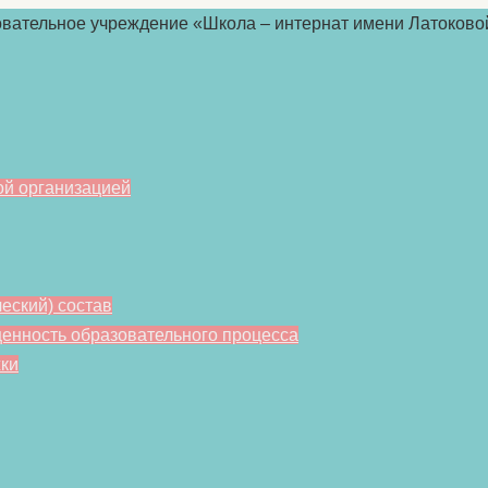
ой организацией
еский) состав
енность образовательного процесса
ки