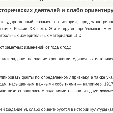
торических деятелей и слабо ориентир
государственный экзамен по истории, продемонстриро
обытиях России XX века. Эти и другие проблемные мом
нтрольных измерительных материалов ЕГЭ.
т заметных изменений от года к году.
нили задания на знание хронологии, единичных историчес
уппировать факты по определенному признаку, а также ука
одам, насыщенным важными событиями — например, 1917 
участники справились с заданиями на анализ двух докум
й (задание 9), слабо ориентируются в истории культуры (за