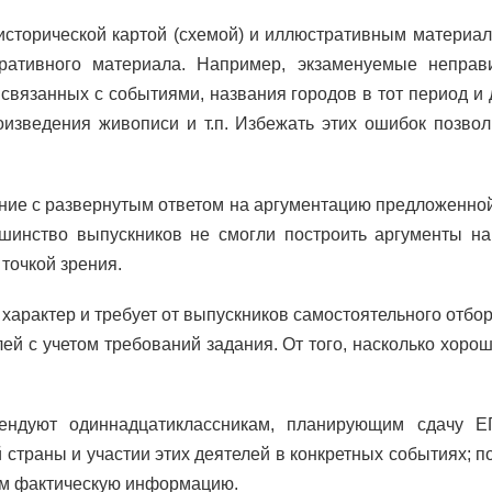
исторической картой (схемой) и иллюстративным материал
ративного материала. Например, экзаменуемые неправ
 связанных с событиями, названия городов в тот период и
оизведения живописи и т.п. Избежать этих ошибок позвол
ие с развернутым ответом на аргументацию предложенной т
льшинство выпускников не смогли построить аргументы н
точкой зрения.
 характер и требует от выпускников самостоятельного отбо
ей с учетом требований задания. От того, насколько хор
ендуют одиннадцатиклассникам, планирующим сдачу Е
траны и участии этих деятелей в конкретных событиях; п
ним фактическую информацию.