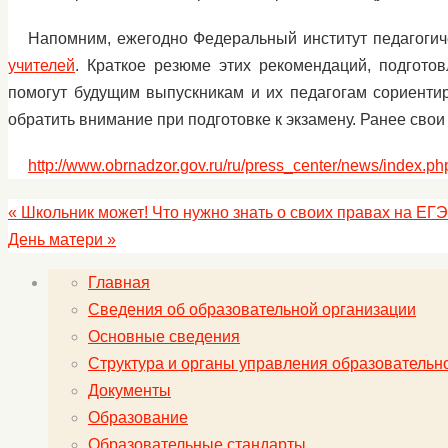
Напомним, ежегодно Федеральный институт педагогич
учителей
. Краткое резюме этих рекомендаций, подгот
помогут будущим выпускникам и их педагогам сориентир
обратить внимание при подготовке к экзамену. Ранее св
http://www.obrnadzor.gov.ru/ru/press_center/news/index.p
«
Школьник может! Что нужно знать о своих правах на ЕГЭ
День матери
»
Главная
Сведения об образовательной организации
Основные сведения
Структура и органы управления образовательн
Документы
Образование
Образовательные стандарты