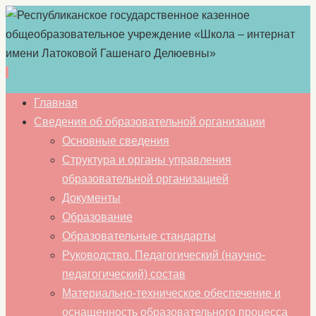
Перейти
Главная
к
Сведения об образовательной организации
содержимому
Основные сведения
Структура и органы управления
образовательной организацией
Документы
Образование
Образовательные стандарты
Руководство. Педагогический (научно-
педагогический) состав
Материально-техническое обеспечение и
оснащенность образовательного процесса