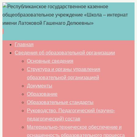
Перейти
Главная
к
Сведения об образовательной организации
содержимому
Основные сведения
Структура и органы управления
образовательной организацией
Документы
Образование
Образовательные стандарты
Руководство. Педагогический (научно-
педагогический) состав
Материально-техническое обеспечение и
оснащенность образовательного процесса