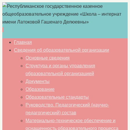
Перейти
Главная
к
Сведения об образовательной организации
содержимому
Основные сведения
Структура и органы управления
образовательной организацией
Документы
Образование
Образовательные стандарты
Руководство. Педагогический (научно-
педагогический) состав
Материально-техническое обеспечение и
оснащенность образовательного процесса