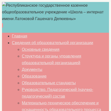
Перейти
Главная
к
Сведения об образовательной организации
содержимому
Основные сведения
Структура и органы управления
образовательной организацией
Документы
Образование
Образовательные стандарты
Руководство. Педагогический (научно-
педагогический) состав
Материально-техническое обеспечение и
оснащенность образовательного процесса