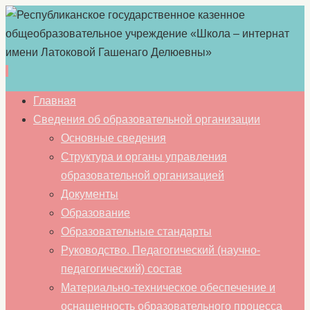
Перейти
Главная
к
Сведения об образовательной организации
содержимому
Основные сведения
Структура и органы управления
образовательной организацией
Документы
Образование
Образовательные стандарты
Руководство. Педагогический (научно-
педагогический) состав
Материально-техническое обеспечение и
оснащенность образовательного процесса