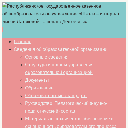
Перейти
Главная
к
Сведения об образовательной организации
содержимому
Основные сведения
Структура и органы управления
образовательной организацией
Документы
Образование
Образовательные стандарты
Руководство. Педагогический (научно-
педагогический) состав
Материально-техническое обеспечение и
оснащенность образовательного процесса