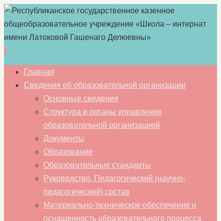
Перейти
Главная
к
Сведения об образовательной организации
содержимому
Основные сведения
Структура и органы управления
образовательной организацией
Документы
Образование
Образовательные стандарты
Руководство. Педагогический (научно-
педагогический) состав
Материально-техническое обеспечение и
оснащенность образовательного процесса