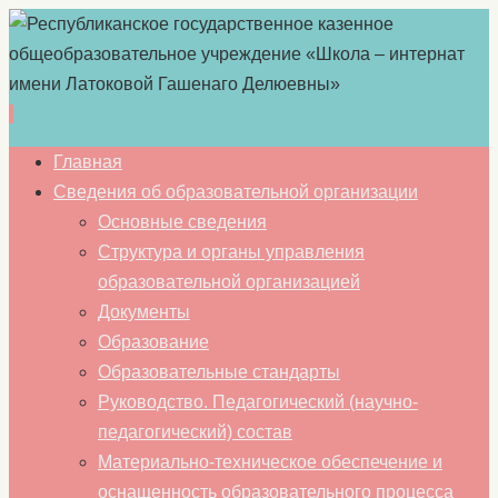
Перейти
Главная
к
Сведения об образовательной организации
содержимому
Основные сведения
Структура и органы управления
образовательной организацией
Документы
Образование
Образовательные стандарты
Руководство. Педагогический (научно-
педагогический) состав
Материально-техническое обеспечение и
оснащенность образовательного процесса